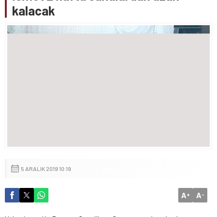
kalacak
5 ARALIK 2019 10:19
A
A
+
-