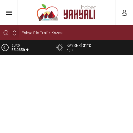
Yahyali’da Trafik Kazası
Yahyali’da Ekmeğe Zam
KAYSERI
31°C
EURO
55,0659
Kayseri Derbisi Yahyalıspor ile Develigücü Arasında
AÇIK
Oynanacak
ALTIN
6.521,17
Şelaleler diyarı Yahyalı’da büyük tehlike!
Muhtar kaza geçirdi
BİST
13.685,30
DOLAR
47,5953