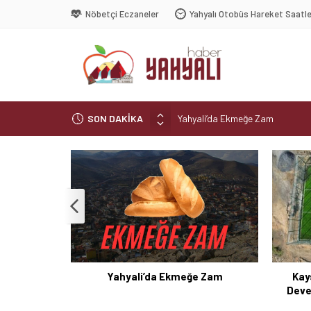
Nöbetçi Eczaneler
Yahyalı Otobüs Hareket Saatle
SON DAKİKA
Yahyali’da Ekmeğe Zam
Kayseri Derbisi Yahyalıspor ile
Şelaleler diyarı Yahyalı’da büyük 
Muhtar kaza geçirdi
Yahyali’da Trafik Kazası
azası
Yahyali’da Ekmeğe Zam
Kay
Deve