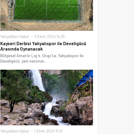
Yahyalı'dan Haber
3 Ekim 2024 14:35
Kayseri Derbisi Yahyalıspor ile Develigücü
Arasında Oynanacak
Bölgesel Amatör Lig 4. Grup'ta, Yahyalıspor ile
Develigücü, yeni sezonun...
Yahyalı'dan Haber
1 Ekim 2024 11:47