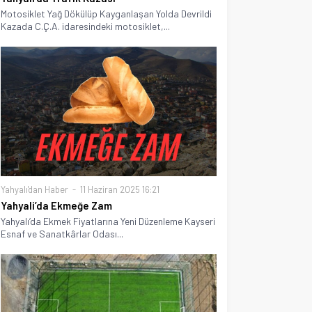
Motosiklet Yağ Dökülüp Kayganlaşan Yolda Devrildi
Kazada C.Ç.A. idaresindeki motosiklet,...
Yahyalı'dan Haber
11 Haziran 2025 16:21
Yahyali’da Ekmeğe Zam
Yahyalı’da Ekmek Fiyatlarına Yeni Düzenleme Kayseri
Esnaf ve Sanatkârlar Odası...