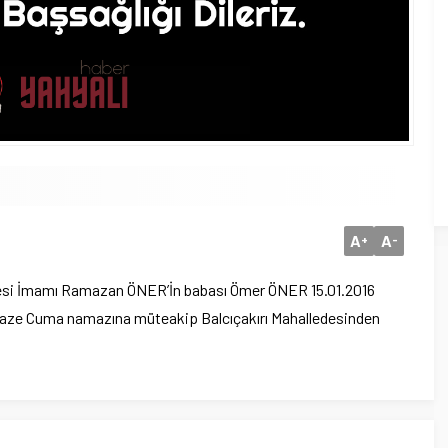
A
A
+
-
llesi İmamı Ramazan ÖNER’İn babası Ömer ÖNER 15.01.2016
Cenaze Cuma namazına müteakip Balcıçakırı Mahalledesinden