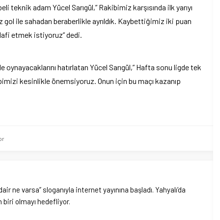
li teknik adam Yücel Sarıgül,” Rakibimiz karşısında ilk yarıyı
gol ile sahadan beraberlikle ayrıldık. Kaybettiğimiz iki puan
afi etmek istiyoruz” dedi.
le oynayacaklarını hatırlatan Yücel Sarıgül,” Hafta sonu ligde tek
bimizi kesinlikle önemsiyoruz. Onun için bu maçı kazanıp
or
dair ne varsa” sloganıyla internet yayınına başladı. Yahyalı’da
biri olmayı hedefliyor.