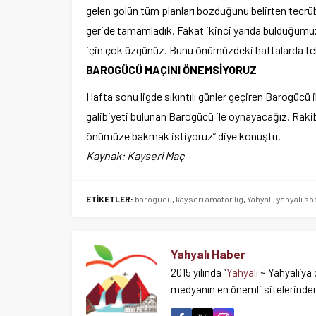
gelen golün tüm planları bozduğunu belirten tecrübe
geride tamamladık. Fakat ikinci yarıda bulduğumuz 
için çok üzgünüz. Bunu önümüzdeki haftalarda tel
BAROGÜCÜ MAÇINI ÖNEMSİYORUZ
Hafta sonu ligde sıkıntılı günler geçiren Barogücü i
galibiyeti bulunan Barogücü ile oynayacağız. Raki
önümüze bakmak istiyoruz” diye konuştu.
Kaynak: Kayseri Maç
ETİKETLER:
barogücü
,
kayseri amatör lig
,
Yahyali
,
yahyalı sp
Yahyalı Haber
2015 yılında ”
Yahyalı
~ Yahyalı’ya 
medyanın en önemli sitelerinden 