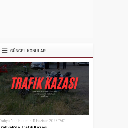
GÜNCEL KONULAR
Yahyalı'dan Haber
11 Haziran 2025 17:01
Yahyali’da Trafik Kazası