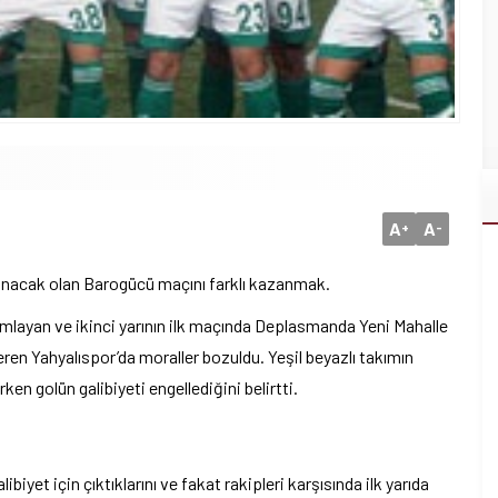
A
A
+
-
anacak olan Barogücü maçını farklı kazanmak.
mlayan ve ikinci yarının ilk maçında Deplasmanda Yeni Mahalle
eren Yahyalıspor’da moraller bozuldu. Yeşil beyazlı takımın
ken golün galibiyeti engellediğini belirtti.
iyet için çıktıklarını ve fakat rakipleri karşısında ilk yarıda