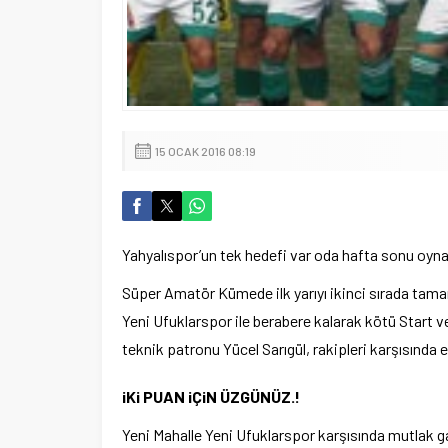
15 OCAK 2016 08:19
Yahyalıspor’un tek hedefi var oda hafta sonu oyn
Süper Amatör Kümede ilk yarıyı ikinci sırada tama
Yeni Ufuklarspor ile berabere kalarak kötü Start v
teknik patronu Yücel Sarıgül, rakipleri karşısında er
iKi PUAN iÇiN ÜZGÜNÜZ.!
Yeni Mahalle Yeni Ufuklarspor karşısında mutlak galib