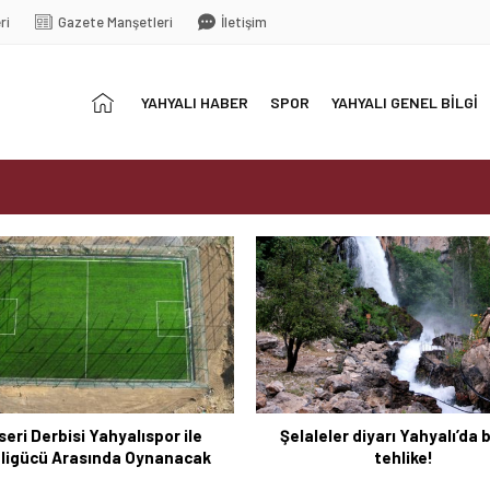
ri
Gazete Manşetleri
İletişim
Anasayfa
YAHYALI HABER
SPOR
YAHYALI GENEL BİLGİ
 Develigücü Arasında Oynanacak
tehlike!
seri Derbisi Yahyalıspor ile
Şelaleler diyarı Yahyalı’da
ligücü Arasında Oynanacak
tehlike!