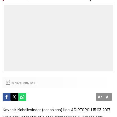
16 MART 2017 12:51
A
A
+
-
Kavacık Mahallesinden (cananların) Hacı AĞIRTOPCU 15.03.2017
Tarihinde vefat etmiştir. Allah rahmet eylesin. Cenaze öğle