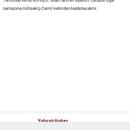
namazına müteakip Camii kebirden kaldırılacaktır.
Yahyalı Haber
2015 yılında ”
Yahyalı
~ Yahyalı’ya dair ne varsa”