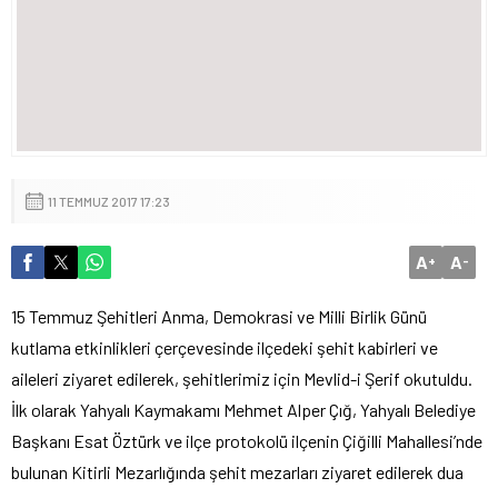
11 TEMMUZ 2017 17:23
A
A
+
-
15 Temmuz Şehitleri Anma, Demokrasi ve Milli Birlik Günü
kutlama etkinlikleri çerçevesinde ilçedeki şehit kabirleri ve
aileleri ziyaret edilerek, şehitlerimiz için Mevlid-i Şerif okutuldu.
İlk olarak Yahyalı Kaymakamı Mehmet Alper Çığ, Yahyalı Belediye
Başkanı Esat Öztürk ve ilçe protokolü ilçenin Çiğilli Mahallesi’nde
bulunan Kitirli Mezarlığında şehit mezarları ziyaret edilerek dua