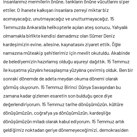
insanlarımız mermilerin önüne, tankların önüne vücutlarını siper
ettiler. O ihanete kalkışan insanlara zerreyi miktar biz
acımayacağız, unutmayacağız ve unutturmayacağız. 15
Temmuzda Ankara’da helikopterle açılan ateş sonucu, Yahyalılı
olmamakla birlikte kendisi damadımız olan Sümer Deniz
kardeşimizin evine, ailesine, kaynatasını ziyaret ettik. Öğle
namazına müteakip şehitlerimiz için mevlit okutuldu. Akabinde
de belediyemizin hazırlamış olduğu aşureyi dağıttık. 15 Temmuz
ile kuşatma yüzyılını hesaplaşma yüzyılına çevirmiş olduk. Ben bir
sonraki dönemde de adeta meydan okuma dönemi olarak
görmüş oluyorum. 15 Temmuz Birinci Dünya Savaşından bu
zamana kadar gizlenen esaretin son bulduğu gece diye
değerlendiriyorum. 15 Temmuz tarihe dönüşümüzün, kültüre
dönüşümüzün, coğrafya ya dönüşümüzün, kardeşliğe
dönüşümüzün miladı olarak kabul ediyorum. 15 Temmuz artık
geldiğimiz noktadan geriye dönemeyeceğimizi, demokrasiden