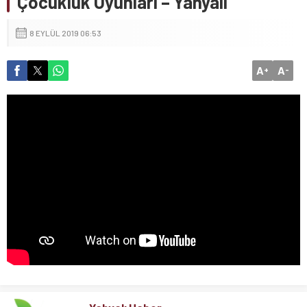
Çocukluk Oyunları – Yahyalı
8 EYLÜL 2019 06:53
A
A
+
-