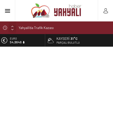
Yahyali’da Trafik Kazası
Yahyali’da Ekmeğe Zam
KAYSERI
31°C
EURO
Kayseri Derbisi Yahyalıspor ile Develigücü Arasında
54,9646
PARÇALI BULUTLU
Oynanacak
ALTIN
Şelaleler diyarı Yahyalı’da büyük tehlike!
6.488,95
Muhtar kaza geçirdi
BİST
13.798,82
DOLAR
47,5939