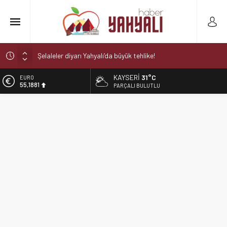
Şelaleler diyarı Yahyalı’da büyük tehlike!
Muhtar kaza geçirdi
KAYSERI
31°C
ALTIN
Yahyali’da Trafik Kazası
6.660,55
PARÇALI BULUTLU
Yahyali’da Ekmeğe Zam
BİST
13.779,39
Kayseri Derbisi Yahyalıspor ile Develigücü Arasında
Oynanacak
DOLAR
47,7111
EURO
55,1881