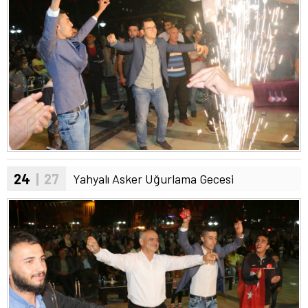
24
| 27
Yahyalı Asker Uğurlama Gecesi