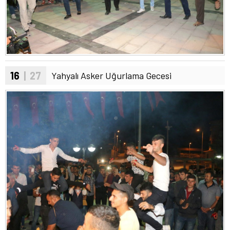
16
| 27
Yahyalı Asker Uğurlama Gecesi