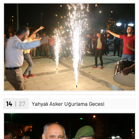
14
| 27
Yahyalı Asker Uğurlama Gecesi