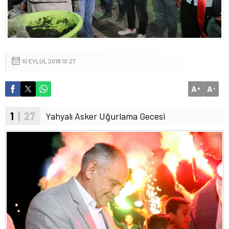
10 EYLÜL 2018 10:27
A
A
+
-
1
| 27
Yahyalı Asker Uğurlama Gecesi