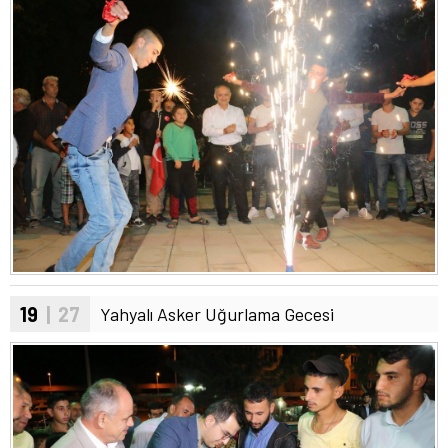
19
| 27
Yahyalı Asker Uğurlama Gecesi