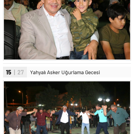
15
| 27
Yahyalı Asker Uğurlama Gecesi