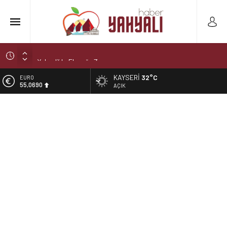
Yahyali’da Trafik Kazası
Yahyali’da Ekmeğe Zam
Kayseri Derbisi Yahyalıspor ile Develigücü Arasında
KAYSERI
32°C
EURO
Oynanacak
55,0690
AÇIK
Şelaleler diyarı Yahyalı’da büyük tehlike!
ALTIN
6.525,39
Muhtar kaza geçirdi
BİST
13.788,73
DOLAR
47,5954