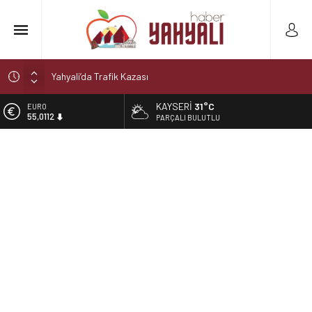
Yahyali’da Trafik Kazası
Yahyali’da Ekmeğe Zam
KAYSERI
31°C
EURO
55,0112
Kayseri Derbisi Yahyalıspor ile Develigücü Arasında
PARÇALI BULUTLU
Oynanacak
ALTIN
6.519,97
Şelaleler diyarı Yahyalı’da büyük tehlike!
Muhtar kaza geçirdi
BİST
13.798,82
DOLAR
47,7025