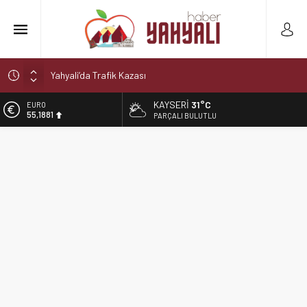
Yahyali’da Trafik Kazası
Yahyali’da Ekmeğe Zam
KAYSERI
31°C
EURO
55,1881
Kayseri Derbisi Yahyalıspor ile Develigücü Arasında
PARÇALI BULUTLU
Oynanacak
ALTIN
6.660,55
Şelaleler diyarı Yahyalı’da büyük tehlike!
Muhtar kaza geçirdi
BİST
13.779,39
DOLAR
47,7111