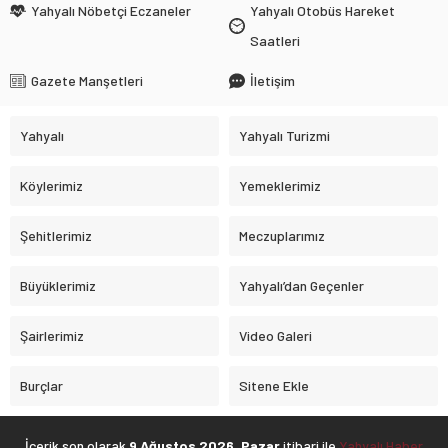
Yahyalı Nöbetçi Eczaneler
Yahyalı Otobüs Hareket
Saatleri
Gazete Manşetleri
İletişim
Yahyalı
Yahyalı Turizmi
Köylerimiz
Yemeklerimiz
Şehitlerimiz
Meczuplarımız
Büyüklerimiz
Yahyalı’dan Geçenler
Şairlerimiz
Video Galeri
Burçlar
Sitene Ekle
İçerik son olarak
9 Ağustos 2026, Pazar
itibari ile
Yahyalı Haber