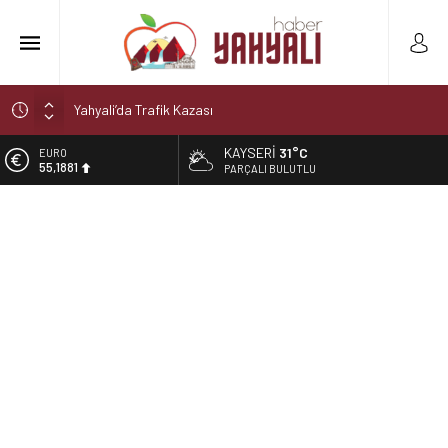
Yahyali’da Trafik Kazası
Yahyali’da Ekmeğe Zam
KAYSERI
31°C
EURO
55,1881
Kayseri Derbisi Yahyalıspor ile Develigücü Arasında
PARÇALI BULUTLU
Oynanacak
ALTIN
6.660,55
Şelaleler diyarı Yahyalı’da büyük tehlike!
Muhtar kaza geçirdi
BİST
13.779,39
DOLAR
47,7111