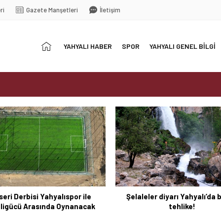
ri
Gazete Manşetleri
İletişim
Anasayfa
YAHYALI HABER
SPOR
YAHYALI GENEL BİLGİ
 Develigücü Arasında Oynanacak
tehlike!
seri Derbisi Yahyalıspor ile
Şelaleler diyarı Yahyalı’da
ligücü Arasında Oynanacak
tehlike!