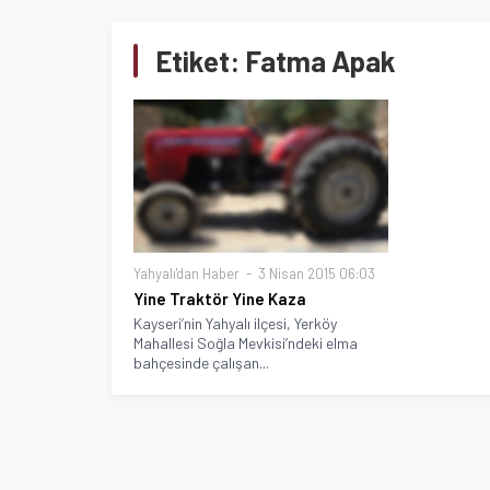
Etiket:
Fatma Apak
Yahyalı'dan Haber
3 Nisan 2015 06:03
Yine Traktör Yine Kaza
Kayseri’nin Yahyalı ilçesi, Yerköy
Mahallesi Soğla Mevkisi’ndeki elma
bahçesinde çalışan...