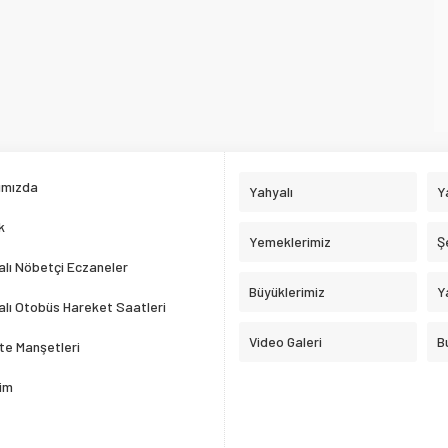
ımızda
Yahyalı
Y
k
Yemeklerimiz
Ş
lı Nöbetçi Eczaneler
Büyüklerimiz
Y
lı Otobüs Hareket Saatleri
Video Galeri
B
te Manşetleri
şim