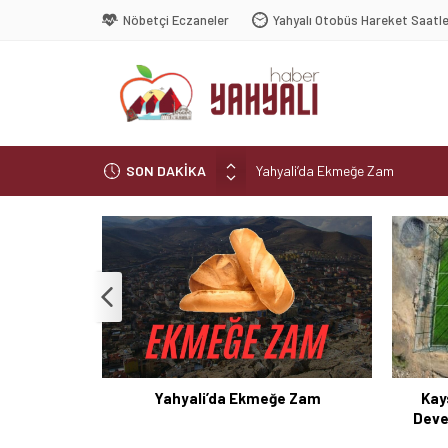
Nöbetçi Eczaneler
Yahyalı Otobüs Hareket Saatle
SON DAKİKA
Yahyali’da Ekmeğe Zam
Kayseri Derbisi Yahyalıspor ile
Şelaleler diyarı Yahyalı’da büyük 
Muhtar kaza geçirdi
Yahyali’da Trafik Kazası
azası
Yahyali’da Ekmeğe Zam
Kay
Deve