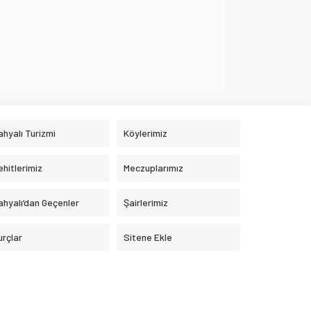
ahyalı Turizmi
Köylerimiz
ehitlerimiz
Meczuplarımız
ahyalı’dan Geçenler
Şairlerimiz
urçlar
Sitene Ekle