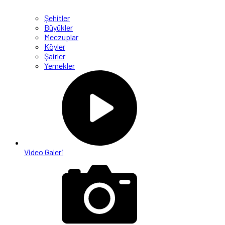
Şehitler
Büyükler
Meczuplar
Köyler
Şairler
Yemekler
Video Galeri