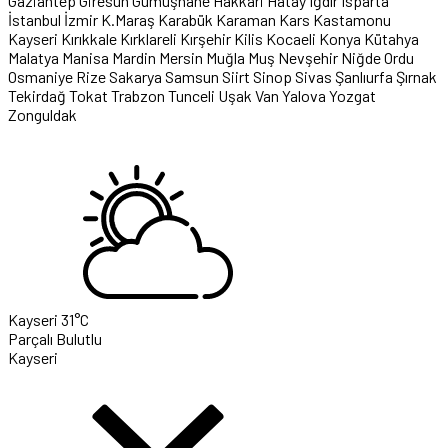
Gaziantep
Giresun
Gümüşhane
Hakkari
Hatay
Iğdır
Isparta
İstanbul
İzmir
K.Maraş
Karabük
Karaman
Kars
Kastamonu
Kayseri
Kırıkkale
Kırklareli
Kırşehir
Kilis
Kocaeli
Konya
Kütahya
Malatya
Manisa
Mardin
Mersin
Muğla
Muş
Nevşehir
Niğde
Ordu
Osmaniye
Rize
Sakarya
Samsun
Siirt
Sinop
Sivas
Şanlıurfa
Şırnak
Tekirdağ
Tokat
Trabzon
Tunceli
Uşak
Van
Yalova
Yozgat
Zonguldak
Kayseri
31°C
Parçalı Bulutlu
Kayseri