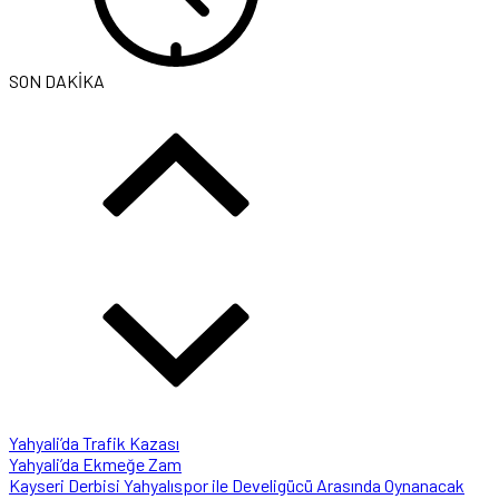
SON DAKİKA
Yahyali’da Trafik Kazası
Yahyali’da Ekmeğe Zam
Kayseri Derbisi Yahyalıspor ile Develigücü Arasında Oynanacak