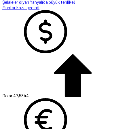
Şelaleler diyarı Yahyalı’da büyük tehlike!
Muhtar kaza geçirdi
Dolar
47,5844