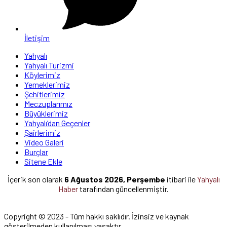
İletişim
Yahyalı
Yahyalı Turizmi
Köylerimiz
Yemeklerimiz
Şehitlerimiz
Meczuplarımız
Büyüklerimiz
Yahyalı’dan Geçenler
Şairlerimiz
Video Galeri
Burçlar
Sitene Ekle
İçerik son olarak
6 Ağustos 2026, Perşembe
itibari ile
Yahyalı
Haber
tarafından güncellenmiştir.
Copyright © 2023 - Tüm hakkı saklıdır. İzinsiz ve kaynak
gösterilmeden kullanılması yasaktır.