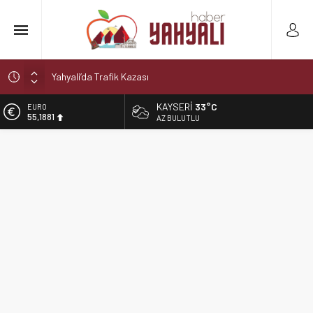
Yahyali’da Trafik Kazası
Yahyali’da Ekmeğe Zam
KAYSERI
33°C
EURO
55,1881
Kayseri Derbisi Yahyalıspor ile Develigücü Arasında
AZ BULUTLU
Oynanacak
ALTIN
6.660,55
Şelaleler diyarı Yahyalı’da büyük tehlike!
Muhtar kaza geçirdi
BİST
13.779,39
DOLAR
47,7111