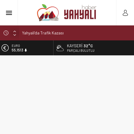
Yahyali’da Trafik Kazası
Yahyali’da Ekmeğe Zam
KAYSERI
32°C
EURO
Kayseri Derbisi Yahyalıspor ile Develigücü Arasında
55,1513
PARÇALI BULUTLU
Oynanacak
ALTIN
Şelaleler diyarı Yahyalı’da büyük tehlike!
6.635,91
Muhtar kaza geçirdi
BİST
13.779,39
DOLAR
47,7178