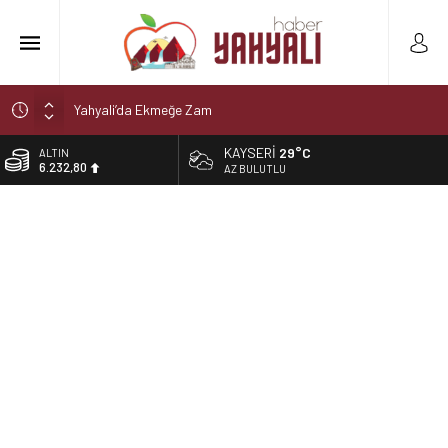
Yahyali’da Ekmeğe Zam
Kayseri Derbisi Yahyalıspor ile Develigücü Arasında
KAYSERI
29°C
BİST
Oynanacak
13.458,10
AZ BULUTLU
Şelaleler diyarı Yahyalı’da büyük tehlike!
DOLAR
47,5402
Muhtar kaza geçirdi
Yahyali’da Trafik Kazası
EURO
54,8887
ALTIN
6.232,80