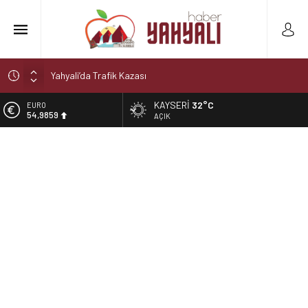
Yahyali’da Trafik Kazası
Yahyali’da Ekmeğe Zam
KAYSERI
32°C
EURO
54,9859
Kayseri Derbisi Yahyalıspor ile Develigücü Arasında
AÇIK
Oynanacak
ALTIN
6.496,95
Şelaleler diyarı Yahyalı’da büyük tehlike!
Muhtar kaza geçirdi
BİST
13.703,13
DOLAR
47,5639