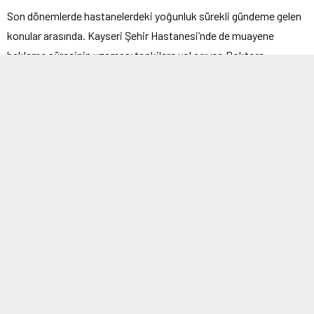
Son dönemlerde hastanelerdeki yoğunluk sürekli gündeme gelen
konular arasında. Kayseri Şehir Hastanesi’nde de muayene
bekleme süresinin uzaması tepkilere yol açıyor. Doktora
muayene olmak için hastaneye gelen vatandaşlar, izdihama
sebep oluyorlar.