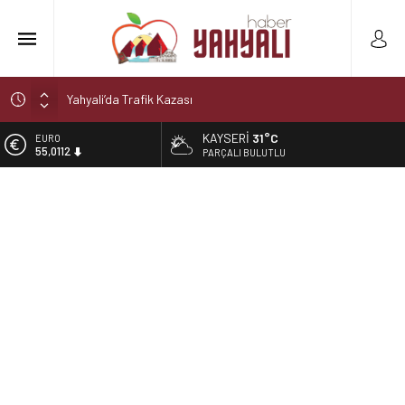
Yahyali’da Trafik Kazası
Yahyali’da Ekmeğe Zam
KAYSERI
31°C
EURO
55,0112
Kayseri Derbisi Yahyalıspor ile Develigücü Arasında
PARÇALI BULUTLU
Oynanacak
ALTIN
6.519,97
Şelaleler diyarı Yahyalı’da büyük tehlike!
Muhtar kaza geçirdi
BİST
13.798,82
DOLAR
47,7025