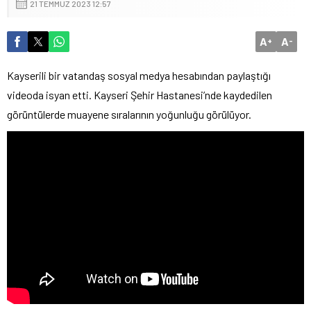
21 TEMMUZ 2023 12:57
A
A
+
-
Kayserili bir vatandaş sosyal medya hesabından paylaştığı
videoda isyan etti. Kayseri Şehir Hastanesi’nde kaydedilen
görüntülerde muayene sıralarının yoğunluğu görülüyor.