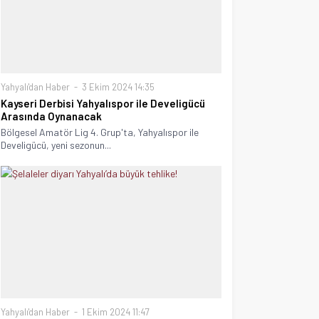
Yahyalı'dan Haber
3 Ekim 2024 14:35
Kayseri Derbisi Yahyalıspor ile Develigücü
Arasında Oynanacak
Bölgesel Amatör Lig 4. Grup'ta, Yahyalıspor ile
Develigücü, yeni sezonun...
Yahyalı'dan Haber
1 Ekim 2024 11:47