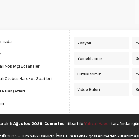
ımızda
Yahyalı
Y
k
Yemeklerimiz
Ş
lı Nöbetçi Eczaneler
Büyüklerimiz
Y
lı Otobüs Hareket Saatleri
Video Galeri
B
te Manşetleri
şim
larak
8 Ağustos 2026, Cumartesi
itibari ile
Yahyalı Haber
tarafından günc
 © 2023 - Tüm hakkı saklıdır. İzinsiz ve kaynak gösterilmeden kullanılması