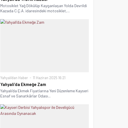
Motosiklet Yağ Dökülüp Kayganlaşan Yolda Devrildi
Kazada C.Ç.A. idaresindeki motosiklet,...
Yahyalı'dan Haber
11 Haziran 2025 16:21
Yahyali’da Ekmeğe Zam
Yahyalı’da Ekmek Fiyatlarına Yeni Düzenleme Kayseri
Esnaf ve Sanatkârlar Odası...