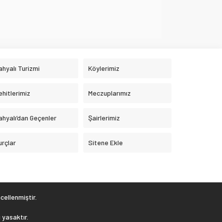
ahyalı Turizmi
Köylerimiz
ehitlerimiz
Meczuplarımız
ahyalı’dan Geçenler
Şairlerimiz
urçlar
Sitene Ekle
ellenmiştir.
 yasaktır.