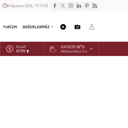
8 Ağustos 2026, 17:17:53
Video
Foto
TURİZM
DEĞERLERİMİZ
Galeri
Galeri
KAYSERI
31°C
DOLAR
47,7111
PARÇALI BULUTLU
EURO
55,1881
ALTIN
6.660,55
BİST
13.779,39