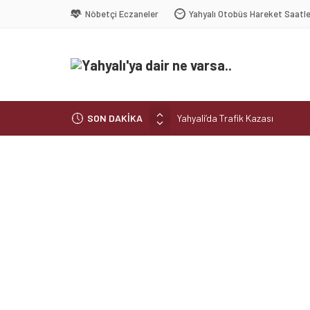
Nöbetçi Eczaneler
Yahyalı Otobüs Hareket Saatle
SON DAKİKA
Yahyali’da Trafik Kazası
Yahyali’da Ekmeğe Zam
Kayseri Derbisi Yahyalıspor ile
Şelaleler diyarı Yahyalı’da büyük 
Muhtar kaza geçirdi