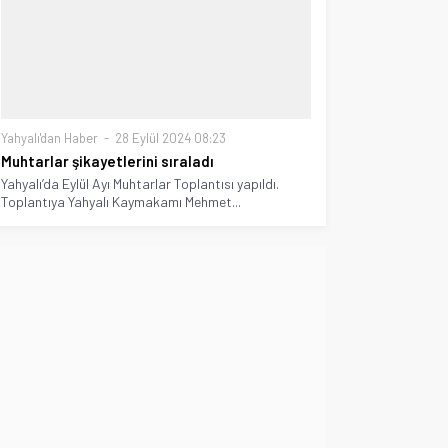
Yahyalı'dan Haber
28 Eylül 2024 08:23
Muhtarlar şikayetlerini sıraladı
Yahyalı’da Eylül Ayı Muhtarlar Toplantısı yapıldı.
Toplantıya Yahyalı Kaymakamı Mehmet...