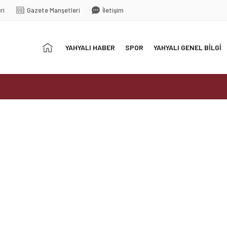
ri
Gazete Manşetleri
İletişim
Anasayfa
YAHYALI HABER
SPOR
YAHYALI GENEL BİLGİ
 Develigücü Arasında Oynanacak
tehlike!